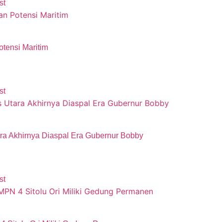
st
tensi Maritim
st
ara Akhirnya Diaspal Era Gubernur Bobby
st