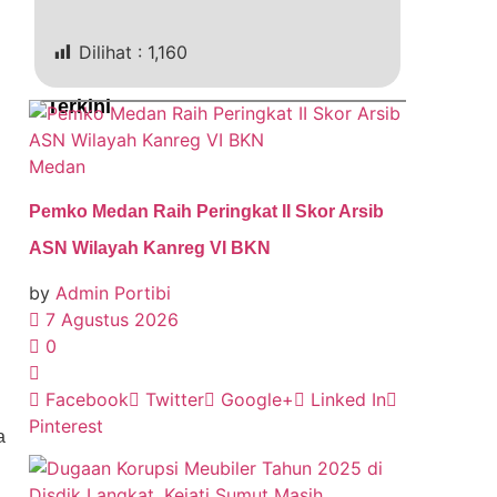
Dilihat :
1,160
Terkini
Medan
Pemko Medan Raih Peringkat II Skor Arsib
ASN Wilayah Kanreg VI BKN
by
Admin Portibi
7 Agustus 2026
0
Facebook
Twitter
Google+
Linked In
Pinterest
a