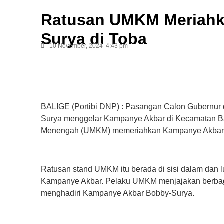
Ratusan UMKM Meriahk
Surya di Toba
10 November, 2024
4:43 pm
BALIGE (Portibi DNP) : Pasangan Calon Gubernur 
Surya menggelar Kampanye Akbar di Kecamatan Bal
Menengah (UMKM) memeriahkan Kampanye Akbar t
Ratusan stand UMKM itu berada di sisi dalam dan 
Kampanye Akbar. Pelaku UMKM menjajakan berbaga
menghadiri Kampanye Akbar Bobby-Surya.