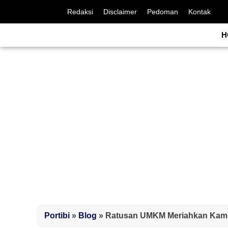
Redaksi
Disclaimer
Pedoman
Kontak
H
Portibi
»
Blog
»
Ratusan UMKM Meriahkan Kamp