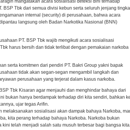
agih mangatakan acara sosialisasi deteksi dini terhadap
. BSP Tbk dari semua divisi kebun serta seluruh jenjang tingka
engamanan internal (security) di perusahaan, bahwa acara
ng dipantau langsung oleh Badan Narkotika Nasional (BNN)
erusahaan PT. BSP Tbk wajib mengikuti acara sosialisasi
 Tbk harus bersih dan tidak terlibat dengan pemakaian narkoba
n serta komitmen dari pendiri PT. Bakri Group yakni bapak
usahaan tidak akan segan-segan mengambil langkah dan
aryawan perusahaan yang terjerat dalam kasus narkoba.
BSP Tbk Kisaran agar menjauhi dan menghindar bahaya dari
i bukan hanya berdampak terhadap diri kita sendiri, bahkan k
annya, ujar tegas Arifin.
m melaksanakan sosialisasi akan dampak bahaya Narkoba, mar
ba, kita perang terhadap bahaya Narkoba. Narkoba bukan
 kini telah menjadi salah satu musuh terbesar bagi bangsa kita