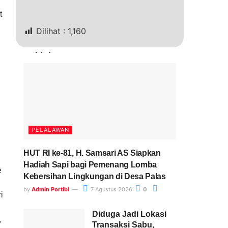
t
Dilihat :
1,160
Terkini
PELALAWAN
HUT RI ke-81, H. Samsari AS Siapkan
Hadiah Sapi bagi Pemenang Lomba
e
Kebersihan Lingkungan di Desa Palas
by
Admin Portibi
7 Agustus 2026
0
i
Diduga Jadi Lokasi
,
Transaksi Sabu,