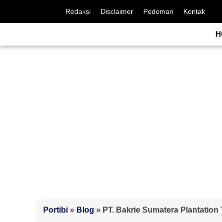
Redaksi
Disclaimer
Pedoman
Kontak
H
Portibi
»
Blog
»
PT. Bakrie Sumatera Plantation