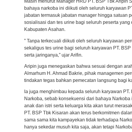
Masih menurut Manager HRD PT. BSP Tbk Aripin Sar
bahaya narkoba ini diikuti oleh seluruh karyawan PT
jabatan termasuk jabatan manager hingga satuan p
sosialisasi dan tes urine bagi seluruh peserta ya
Kabupaten Asahan.
” Tanpa terkecuali diikuti oleh seluruh karyawan p
sekaligus tes urine bagi seluruh karyawan PT. BSP
serta jaringanya,” ujar Arifin.
Aripin juga menegaskan bahwa sesuai dengan araha
Almarhum H. Ahmad Bakrie, pihak managemen per
tindakan tegas bahkan pemecatan langsung bagi k
Ia juga menghimbau kepada seluruh karyawan PT. 
Narkoba, sebab konsekuensi dari bahaya Narkoba in
anak dan istri serta keluarga kita akan turut merasak
PT. BSP Tbk Kisaran akan terus berkomitmen dala
sama sama kita kampayekan tidak terhadapa Narko
hanya sekedar musuh kita saja, akan tetapi Narkoba