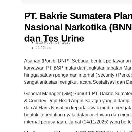
PT. Bakrie Sumatera Pla
Nasional Narkotika (BNN
dan Tes Urine
15 November, 2025
11:22 am
Asahan (Portibi DNP): Sebagai bentuk perlawanan
karyawan PT. BSP mulai dari tingkatan jabatan Man
hingga satuan pengaman internal ( security ) Perk
sangat antusias mengikuti acara Sosialisasi dan D
General Manager (GM) Sumut 1 PT. Bakrie Sumater
& Comdev Dept Head Aripin Saragih yang didampingi
dan Al Haris Nasution kepada awak media mengata
bentuk kepedulian nyata dalam melawan dan meme
internal perusahaan, Jumat (14/11/2025) yang berte