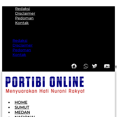
Lewati
Redaksi
ke
Disclaimer
konten
Pedoman
Kontak
Redaksi
Disclaimer
Pedoman
Kontak
Facebook
Whatsapp
Twitter
Youtube
Instagra
HOME
SUMUT
MEDAN