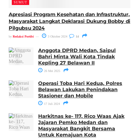
SUMUT
Apresiasi Program Kesehatan dan Infrastruktur,
Masyarakat Langkat Deklarasi Dukung Bobby di
Pilgubsu 2024
by
Redaksi Portibi
3 Oktober 2024
14
Anggota DPRD Medan, Saipul
Bahri Minta Wali Kota Tindak
Kepling 27 Belawan II
26 Mei 2025
Operasi Toba Hari Kedua, Polres
Belawan Lakukan Penindakan
Stasioner dan Mobile
17 Juli 2024
Harkitnas ke- 117, Rico Waas Ajak
Jajaran Pemko Medan dan
Masyarakat Bangkit Bersama
Untuk Kemajuan Kota