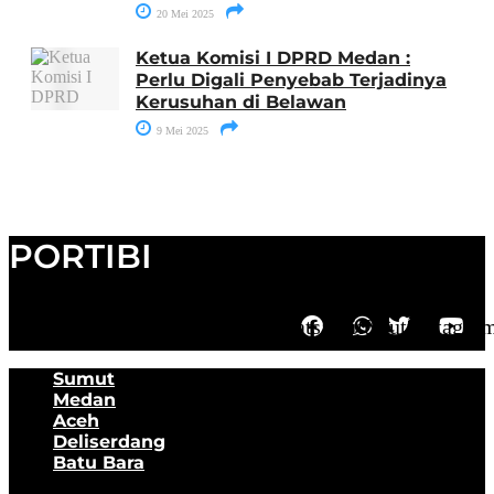
20 Mei 2025
Ketua Komisi I DPRD Medan :
Perlu Digali Penyebab Terjadinya
Kerusuhan di Belawan
9 Mei 2025
PORTIBI
Facebook
Whatsapp
Twitter
Youtube
Instagra
Sumut
Medan
Aceh
Deliserdang
Batu Bara