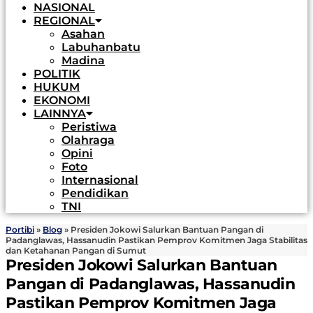
NASIONAL
REGIONAL
Asahan
Labuhanbatu
Madina
POLITIK
HUKUM
EKONOMI
LAINNYA
Peristiwa
Olahraga
Opini
Foto
Internasional
Pendidikan
TNI
Portibi
»
Blog
»
Presiden Jokowi Salurkan Bantuan Pangan di
Padanglawas, Hassanudin Pastikan Pemprov Komitmen Jaga Stabilitas
dan Ketahanan Pangan di Sumut
Presiden Jokowi Salurkan Bantuan
Pangan di Padanglawas, Hassanudin
Pastikan Pemprov Komitmen Jaga