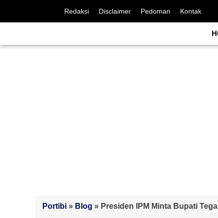
Redaksi
Disclaimer
Pedoman
Kontak
H
Portibi
»
Blog
»
Presiden IPM Minta Bupati Tega