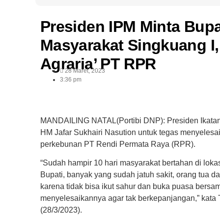
Presiden IPM Minta Bupa
Masyarakat Singkuang I
Agraria’ PT RPR
28 Maret, 2023
3:36 pm
MANDAILING NATAL(Portibi DNP): Presiden Ikatan
HM Jafar Sukhairi Nasution untuk tegas menyelesa
perkebunan PT Rendi Permata Raya (RPR).
“Sudah hampir 10 hari masyarakat bertahan di lok
Bupati, banyak yang sudah jatuh sakit, orang tua d
karena tidak bisa ikut sahur dan buka puasa bersa
menyelesaikannya agar tak berkepanjangan,” kata T
(28/3/2023).