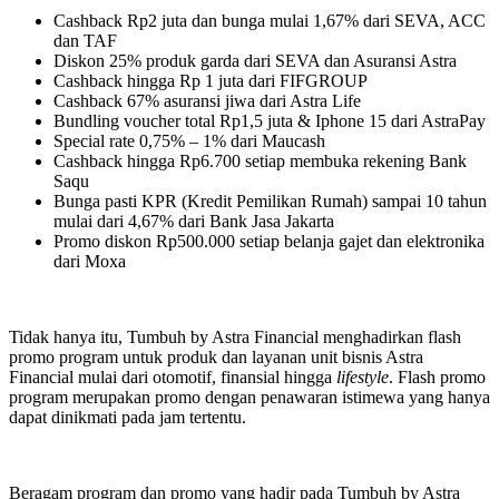
Cashback Rp2 juta dan bunga mulai 1,67% dari SEVA, ACC
dan TAF
Diskon 25% produk garda dari SEVA dan Asuransi Astra
Cashback hingga Rp 1 juta dari FIFGROUP
Cashback 67% asuransi jiwa dari Astra Life
Bundling voucher total Rp1,5 juta & Iphone 15 dari AstraPay
Special rate 0,75% – 1% dari Maucash
Cashback hingga Rp6.700 setiap membuka rekening Bank
Saqu
Bunga pasti KPR (Kredit Pemilikan Rumah) sampai 10 tahun
mulai dari 4,67% dari Bank Jasa Jakarta
Promo diskon Rp500.000 setiap belanja gajet dan elektronika
dari Moxa
Tidak hanya itu, Tumbuh by Astra Financial menghadirkan flash
promo program untuk produk dan layanan unit bisnis Astra
Financial mulai dari otomotif, finansial hingga
lifestyle
. Flash promo
program merupakan promo dengan penawaran istimewa yang hanya
dapat dinikmati pada jam tertentu.
Beragam program dan promo yang hadir pada Tumbuh by Astra