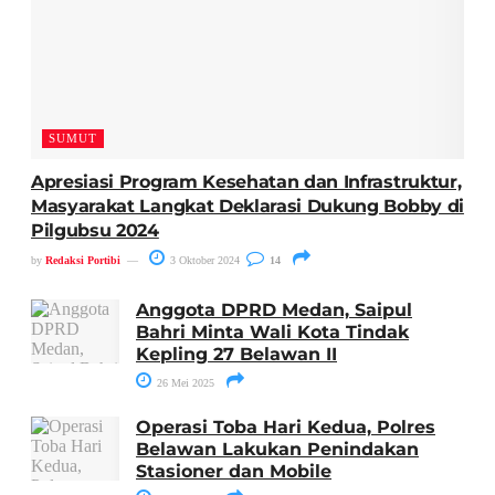
SUMUT
Apresiasi Program Kesehatan dan Infrastruktur,
Masyarakat Langkat Deklarasi Dukung Bobby di
Pilgubsu 2024
by
Redaksi Portibi
3 Oktober 2024
14
Anggota DPRD Medan, Saipul
Bahri Minta Wali Kota Tindak
Kepling 27 Belawan II
26 Mei 2025
Operasi Toba Hari Kedua, Polres
Belawan Lakukan Penindakan
Stasioner dan Mobile