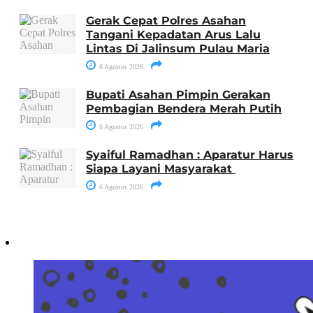
Gerak Cepat Polres Asahan
Tangani Kepadatan Arus Lalu
Lintas Di Jalinsum Pulau Maria
6 Agustus 2026
Bupati Asahan Pimpin Gerakan
Pembagian Bendera Merah Putih
6 Agustus 2026
Syaiful Ramadhan : Aparatur Harus
Siapa Layani Masyarakat
6 Agustus 2026