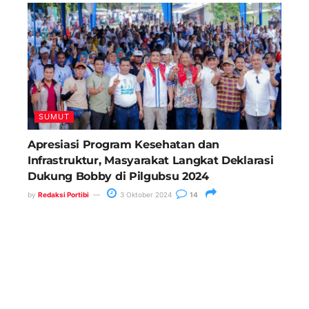
SUMUT
Apresiasi Program Kesehatan dan
Infrastruktur, Masyarakat Langkat Deklarasi
Dukung Bobby di Pilgubsu 2024
by
Redaksi Portibi
3 Oktober 2024
14
Anggota DPRD Medan, Saipul
Bahri Minta Wali Kota Tindak
Kepling 27 Belawan II
26 Mei 2025
Operasi Toba Hari Kedua, Polres