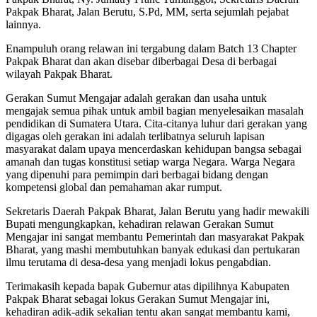
Pakpak Bharat, Jalan Berutu, S.Pd, MM, serta sejumlah pejabat
lainnya.
Enampuluh orang relawan ini tergabung dalam Batch 13 Chapter
Pakpak Bharat dan akan disebar diberbagai Desa di berbagai
wilayah Pakpak Bharat.
Gerakan Sumut Mengajar adalah gerakan dan usaha untuk
mengajak semua pihak untuk ambil bagian menyelesaikan masalah
pendidikan di Sumatera Utara. Cita-citanya luhur dari gerakan yang
digagas oleh gerakan ini adalah terlibatnya seluruh lapisan
masyarakat dalam upaya mencerdaskan kehidupan bangsa sebagai
amanah dan tugas konstitusi setiap warga Negara. Warga Negara
yang dipenuhi para pemimpin dari berbagai bidang dengan
kompetensi global dan pemahaman akar rumput.
Sekretaris Daerah Pakpak Bharat, Jalan Berutu yang hadir mewakili
Bupati mengungkapkan, kehadiran relawan Gerakan Sumut
Mengajar ini sangat membantu Pemerintah dan masyarakat Pakpak
Bharat, yang mashi membutuhkan banyak edukasi dan pertukaran
ilmu terutama di desa-desa yang menjadi lokus pengabdian.
Terimakasih kepada bapak Gubernur atas dipilihnya Kabupaten
Pakpak Bharat sebagai lokus Gerakan Sumut Mengajar ini,
kehadiran adik-adik sekalian tentu akan sangat membantu kami,