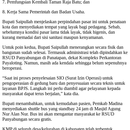
7. Pemfungsian Kembali Taman Raja Batu; dan
8. Kerja Sama Pemerintah dan Badan Usaha.
Bupati Saipullah menjelaskan perpindahan pasar ini untuk penataan
kota dan menyediakan tempat yang layak bagi pedagang. Sebab,
sebelumnya kondisi pasar lama tidak layak, tidak higenis, dan
kurang memadai dari sisi sanitasi maupun kenyamanan.
Untuk poin kedua, Bupati Saipullah menerangkan secara fisik dan
bangunan sudah selesai. Termasuk administrasi telah dipindahkan ke
RSUD Panyabungan di Panatapan, dekat Kompleks Perkantoran
Payaloting. Namun, masih ada kendala sehingga belum sepenuhnya
beroperasi.
“Saat ini proses penyelesaian SIO (Surat Izin Operasi) untuk
pengoperasian di gedung baru dan penyesuaian secara teknis untuk
layanan BPJS. Langkah ini perlu diambil agar pelayanan kepada
masyarakat dapat terus berjalan,” kata dia.
Bupati menambahkan, untuk kemudahan pasien, Pemkab Madina
menyediakan shuttle bus yang standbay 24 jam di Masjid Agung
Nur Alan Nur. Bus ini akan mengantar masyarakat ke RSUD
Panyabungan secara gratis.
KMP di seluruh desa/kelurahan di kabupaten telah terbentuk