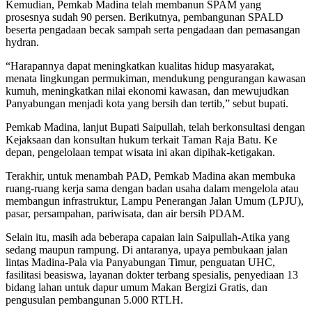
Kemudian, Pemkab Madina telah membanun SPAM yang
prosesnya sudah 90 persen. Berikutnya, pembangunan SPALD
beserta pengadaan becak sampah serta pengadaan dan pemasangan
hydran.
“Harapannya dapat meningkatkan kualitas hidup masyarakat,
menata lingkungan permukiman, mendukung pengurangan kawasan
kumuh, meningkatkan nilai ekonomi kawasan, dan mewujudkan
Panyabungan menjadi kota yang bersih dan tertib,” sebut bupati.
Pemkab Madina, lanjut Bupati Saipullah, telah berkonsultasi dengan
Kejaksaan dan konsultan hukum terkait Taman Raja Batu. Ke
depan, pengelolaan tempat wisata ini akan dipihak-ketigakan.
Terakhir, untuk menambah PAD, Pemkab Madina akan membuka
ruang-ruang kerja sama dengan badan usaha dalam mengelola atau
membangun infrastruktur, Lampu Penerangan Jalan Umum (LPJU),
pasar, persampahan, pariwisata, dan air bersih PDAM.
Selain itu, masih ada beberapa capaian lain Saipullah-Atika yang
sedang maupun rampung. Di antaranya, upaya pembukaan jalan
lintas Madina-Pala via Panyabungan Timur, penguatan UHC,
fasilitasi beasiswa, layanan dokter terbang spesialis, penyediaan 13
bidang lahan untuk dapur umum Makan Bergizi Gratis, dan
pengusulan pembangunan 5.000 RTLH.