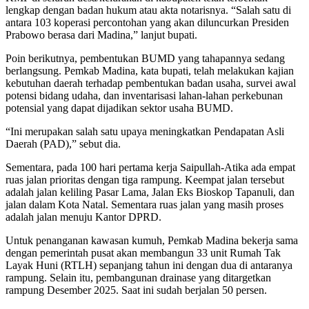
lengkap dengan badan hukum atau akta notarisnya. “Salah satu di
antara 103 koperasi percontohan yang akan diluncurkan Presiden
Prabowo berasa dari Madina,” lanjut bupati.
Poin berikutnya, pembentukan BUMD yang tahapannya sedang
berlangsung. Pemkab Madina, kata bupati, telah melakukan kajian
kebutuhan daerah terhadap pembentukan badan usaha, survei awal
potensi bidang udaha, dan inventarisasi lahan-lahan perkebunan
potensial yang dapat dijadikan sektor usaha BUMD.
“Ini merupakan salah satu upaya meningkatkan Pendapatan Asli
Daerah (PAD),” sebut dia.
Sementara, pada 100 hari pertama kerja Saipullah-Atika ada empat
ruas jalan prioritas dengan tiga rampung. Keempat jalan tersebut
adalah jalan keliling Pasar Lama, Jalan Eks Bioskop Tapanuli, dan
jalan dalam Kota Natal. Sementara ruas jalan yang masih proses
adalah jalan menuju Kantor DPRD.
Untuk penanganan kawasan kumuh, Pemkab Madina bekerja sama
dengan pemerintah pusat akan membangun 33 unit Rumah Tak
Layak Huni (RTLH) sepanjang tahun ini dengan dua di antaranya
rampung. Selain itu, pembangunan drainase yang ditargetkan
rampung Desember 2025. Saat ini sudah berjalan 50 persen.