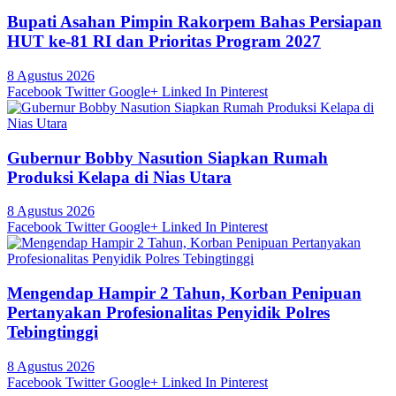
Bupati Asahan Pimpin Rakorpem Bahas Persiapan
HUT ke-81 RI dan Prioritas Program 2027
8 Agustus 2026
Facebook
Twitter
Google+
Linked In
Pinterest
Gubernur Bobby Nasution Siapkan Rumah
Produksi Kelapa di Nias Utara
8 Agustus 2026
Facebook
Twitter
Google+
Linked In
Pinterest
Mengendap Hampir 2 Tahun, Korban Penipuan
Pertanyakan Profesionalitas Penyidik Polres
Tebingtinggi
8 Agustus 2026
Facebook
Twitter
Google+
Linked In
Pinterest