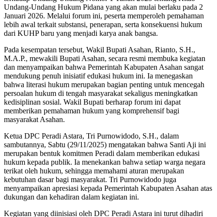
Undang-Undang Hukum Pidana yang akan mulai berlaku pada 2
Januari 2026. Melalui forum ini, peserta memperoleh pemahaman
lebih awal terkait substansi, penerapan, serta konsekuensi hukum
dari KUHP baru yang menjadi karya anak bangsa.
Pada kesempatan tersebut, Wakil Bupati Asahan, Rianto, S.H.,
M.A.P., mewakili Bupati Asahan, secara resmi membuka kegiatan
dan menyampaikan bahwa Pemerintah Kabupaten Asahan sangat
mendukung penuh inisiatif edukasi hukum ini. Ia menegaskan
bahwa literasi hukum merupakan bagian penting untuk mencegah
persoalan hukum di tengah masyarakat sekaligus meningkatkan
kedisiplinan sosial. Wakil Bupati berharap forum ini dapat
memberikan pemahaman hukum yang komprehensif bagi
masyarakat Asahan.
Ketua DPC Peradi Astara, Tri Purnowidodo, S.H., dalam
sambutannya, Sabtu (29/11/2025) mengatakan bahwa Santi Aji ini
merupakan bentuk komitmen Peradi dalam memberikan edukasi
hukum kepada publik. Ia menekankan bahwa setiap warga negara
terikat oleh hukum, sehingga memahami aturan merupakan
kebutuhan dasar bagi masyarakat. Tri Purnowidodo juga
menyampaikan apresiasi kepada Pemerintah Kabupaten Asahan atas
dukungan dan kehadiran dalam kegiatan ini.
Kegiatan yang diinisiasi oleh DPC Peradi Astara ini turut dihadiri