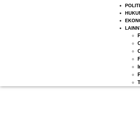
POLIT
HUKU
EKON
LAINN
P
O
I