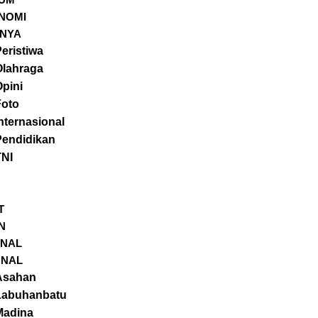
NOMI
NNYA
eristiwa
Olahraga
pini
Foto
nternasional
Pendidikan
TNI
T
N
ONAL
ONAL
Asahan
Labuhanbatu
Madina