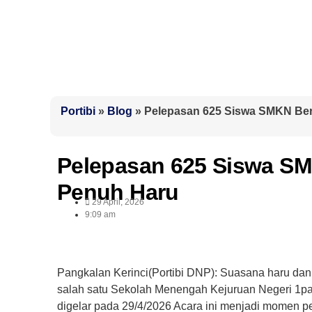
Portibi
»
Blog
»
Pelepasan 625 Siswa SMKN Be
Pelepasan 625 Siswa S
Penuh Haru
29 April, 2026
9:09 am
Pangkalan Kerinci(Portibi DNP): Suasana haru dan
salah satu Sekolah Menengah Kejuruan Negeri 1p
digelar pada 29/4/2026 Acara ini menjadi momen p