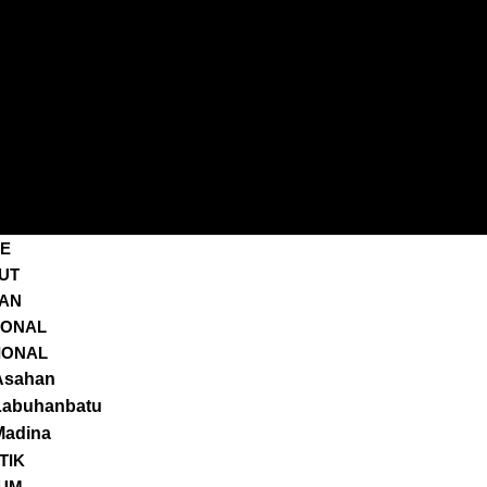
E
UT
AN
IONAL
IONAL
Asahan
Labuhanbatu
Madina
TIK
UM