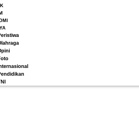
IK
M
OMI
YA
eristiwa
Olahraga
pini
Foto
nternasional
Pendidikan
TNI