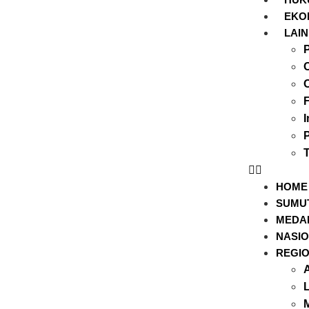
EKO
LAI
P
O
I
HOME
SUMU
MEDA
NASI
REGI