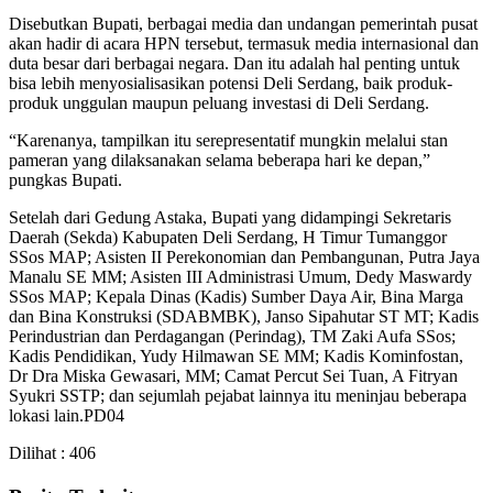
Disebutkan Bupati, berbagai media dan undangan pemerintah pusat
akan hadir di acara HPN tersebut, termasuk media internasional dan
duta besar dari berbagai negara. Dan itu adalah hal penting untuk
bisa lebih menyosialisasikan potensi Deli Serdang, baik produk-
produk unggulan maupun peluang investasi di Deli Serdang.
“Karenanya, tampilkan itu serepresentatif mungkin melalui stan
pameran yang dilaksanakan selama beberapa hari ke depan,”
pungkas Bupati.
Setelah dari Gedung Astaka, Bupati yang didampingi Sekretaris
Daerah (Sekda) Kabupaten Deli Serdang, H Timur Tumanggor
SSos MAP; Asisten II Perekonomian dan Pembangunan, Putra Jaya
Manalu SE MM; Asisten III Administrasi Umum, Dedy Maswardy
SSos MAP; Kepala Dinas (Kadis) Sumber Daya Air, Bina Marga
dan Bina Konstruksi (SDABMBK), Janso Sipahutar ST MT; Kadis
Perindustrian dan Perdagangan (Perindag), TM Zaki Aufa SSos;
Kadis Pendidikan, Yudy Hilmawan SE MM; Kadis Kominfostan,
Dr Dra Miska Gewasari, MM; Camat Percut Sei Tuan, A Fitryan
Syukri SSTP; dan sejumlah pejabat lainnya itu meninjau beberapa
lokasi lain.PD04
Dilihat :
406