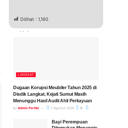
Dilihat :
1,160
Terkini
LANGKAT
Dugaan Korupsi Meubiler Tahun 2025 di
Disdik Langkat, Kejati Sumut Masih
Menunggu Hasil Audit Ahli Perkayuan
by
Admin Portibi
7 Agustus 2026
0
Bayi Perempuan
Ditemukan Menangis