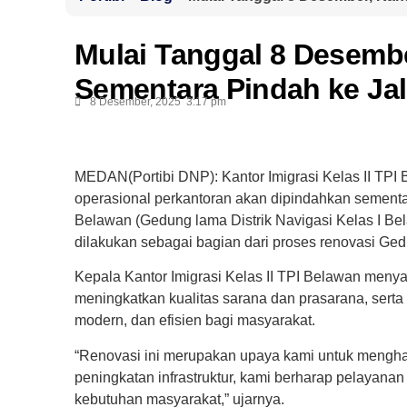
Mulai Tanggal 8 Desembe
Sementara Pindah ke Ja
8 Desember, 2025
3:17 pm
MEDAN(Portibi DNP): Kantor Imigrasi Kelas II T
operasional perkantoran akan dipindahkan sementa
Belawan (Gedung lama Distrik Navigasi Kelas I Be
dilakukan sebagai bagian dari proses renovasi Ged
Kepala Kantor Imigrasi Kelas II TPI Belawan men
meningkatkan kualitas sarana dan prasarana, sert
modern, dan efisien bagi masyarakat.
“Renovasi ini merupakan upaya kami untuk menghadi
peningkatan infrastruktur, kami berharap pelayan
kebutuhan masyarakat,” ujarnya.