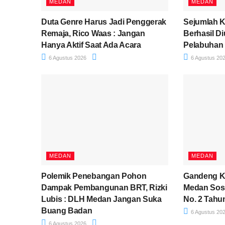
MEDAN
MEDAN
Duta Genre Harus Jadi Penggerak
Sejumlah 
Remaja, Rico Waas : Jangan
Berhasil D
Hanya Aktif Saat Ada Acara
Pelabuhan
6 Agustus 2026
6 Agustus 20
MEDAN
MEDAN
Polemik Penebangan Pohon
Gandeng Ko
Dampak Pembangunan BRT, Rizki
Medan Sosi
Lubis : DLH Medan Jangan Suka
No. 2 Tahu
Buang Badan
6 Agustus 20
6 Agustus 2026