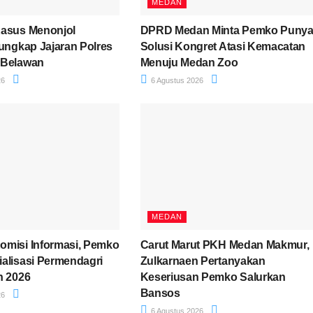
MEDAN
Kasus Menonjol
DPRD Medan Minta Pemko Puny
iungkap Jajaran Polres
Solusi Kongret Atasi Kemacatan
 Belawan
Menuju Medan Zoo
26
6 Agustus 2026
MEDAN
misi Informasi, Pemko
Carut Marut PKH Medan Makmur,
alisasi Permendagri
Zulkarnaen Pertanyakan
n 2026
Keseriusan Pemko Salurkan
Bansos
26
6 Agustus 2026