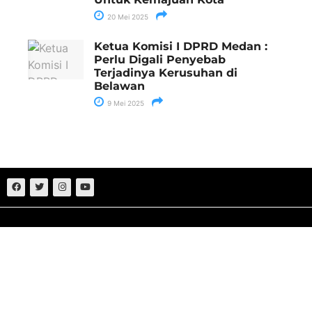
20 Mei 2025
Ketua Komisi I DPRD Medan :
Perlu Digali Penyebab
Terjadinya Kerusuhan di
Belawan
9 Mei 2025
Sumut
Nasional
Medan
Politik
Aceh
Hukum
Deliserdang
Ekonomi
Batu Bara
Bisnis