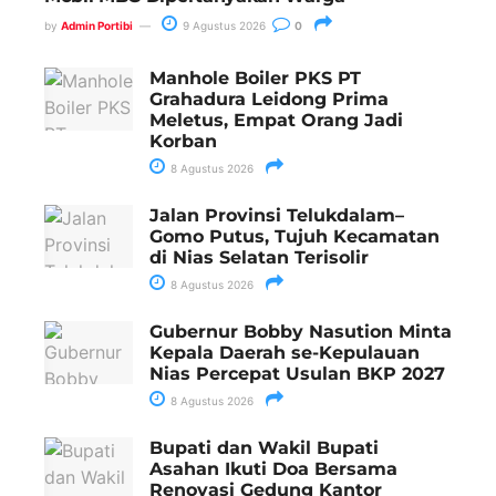
by
Admin Portibi
9 Agustus 2026
0
Manhole Boiler PKS PT
Grahadura Leidong Prima
Meletus, Empat Orang Jadi
Korban
8 Agustus 2026
Jalan Provinsi Telukdalam–
Gomo Putus, Tujuh Kecamatan
di Nias Selatan Terisolir
8 Agustus 2026
Gubernur Bobby Nasution Minta
Kepala Daerah se-Kepulauan
Nias Percepat Usulan BKP 2027
8 Agustus 2026
Bupati dan Wakil Bupati
Asahan Ikuti Doa Bersama
Renovasi Gedung Kantor