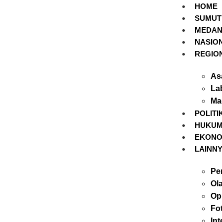
HOME
SUMUT
MEDA
NASIO
REGIO
As
La
Ma
POLITI
HUKU
EKONO
LAINN
Per
Ol
Op
Fo
Int