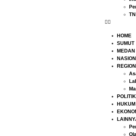
Pe
TN
HOME
SUMUT
MEDAN
NASIO
REGIO
As
La
Ma
POLITIK
HUKUM
EKONO
LAINNY
Per
Ol