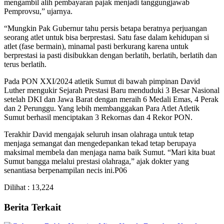
mengambil alih pembayaran pajak menjadi tanggungjawab
Pemprovsu,” ujarnya.
“Mungkin Pak Gubernur tahu persis betapa beratnya perjuangan
seorang atlet untuk bisa berprestasi. Satu fase dalam kehidupan si
atlet (fase bermain), minamal pasti berkurang karena untuk
berprestasi ia pasti disibukkan dengan berlatih, berlatih, berlatih dan
terus berlatih.
Pada PON XXI/2024 atletik Sumut di bawah pimpinan David
Luther mengukir Sejarah Prestasi Baru menduduki 3 Besar Nasional
setelah DKI dan Jawa Barat dengan meraih 6 Medali Emas, 4 Perak
dan 2 Perunggu. Yang lebih membanggakan Para Atlet Atletik
Sumut berhasil menciptakan 3 Rekornas dan 4 Rekor PON.
Terakhir David mengajak seluruh insan olahraga untuk tetap
menjaga semangat dan mengedepankan tekad tetap berupaya
maksimal membela dan menjaga nama baik Sumut. “Mari kita buat
Sumut bangga melalui prestasi olahraga,” ajak dokter yang
senantiasa berpenampilan necis ini.P06
Dilihat :
13,224
Berita Terkait