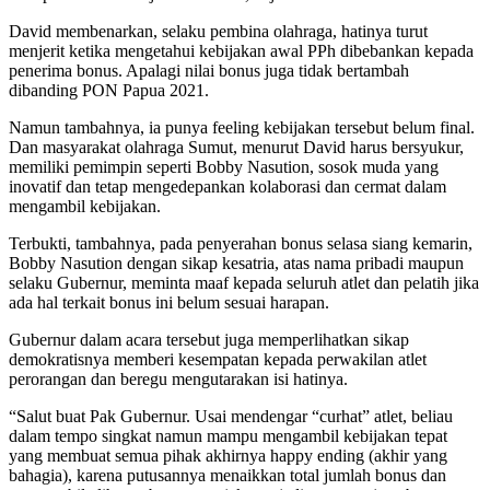
David membenarkan, selaku pembina olahraga, hatinya turut
menjerit ketika mengetahui kebijakan awal PPh dibebankan kepada
penerima bonus. Apalagi nilai bonus juga tidak bertambah
dibanding PON Papua 2021.
Namun tambahnya, ia punya feeling kebijakan tersebut belum final.
Dan masyarakat olahraga Sumut, menurut David harus bersyukur,
memiliki pemimpin seperti Bobby Nasution, sosok muda yang
inovatif dan tetap mengedepankan kolaborasi dan cermat dalam
mengambil kebijakan.
Terbukti, tambahnya, pada penyerahan bonus selasa siang kemarin,
Bobby Nasution dengan sikap kesatria, atas nama pribadi maupun
selaku Gubernur, meminta maaf kepada seluruh atlet dan pelatih jika
ada hal terkait bonus ini belum sesuai harapan.
Gubernur dalam acara tersebut juga memperlihatkan sikap
demokratisnya memberi kesempatan kepada perwakilan atlet
perorangan dan beregu mengutarakan isi hatinya.
“Salut buat Pak Gubernur. Usai mendengar “curhat” atlet, beliau
dalam tempo singkat namun mampu mengambil kebijakan tepat
yang membuat semua pihak akhirnya happy ending (akhir yang
bahagia), karena putusannya menaikkan total jumlah bonus dan