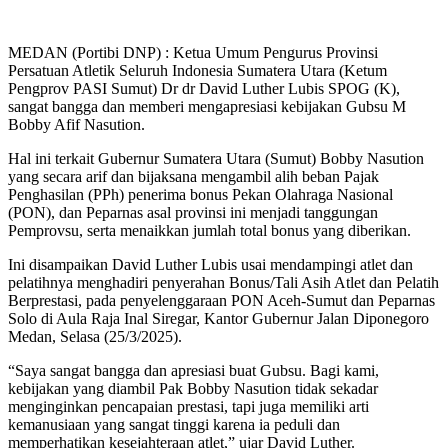
MEDAN (Portibi DNP) : Ketua Umum Pengurus Provinsi
Persatuan Atletik Seluruh Indonesia Sumatera Utara (Ketum
Pengprov PASI Sumut) Dr dr David Luther Lubis SPOG (K),
sangat bangga dan memberi mengapresiasi kebijakan Gubsu M
Bobby Afif Nasution.
Hal ini terkait Gubernur Sumatera Utara (Sumut) Bobby Nasution
yang secara arif dan bijaksana mengambil alih beban Pajak
Penghasilan (PPh) penerima bonus Pekan Olahraga Nasional
(PON), dan Peparnas asal provinsi ini menjadi tanggungan
Pemprovsu, serta menaikkan jumlah total bonus yang diberikan.
Ini disampaikan David Luther Lubis usai mendampingi atlet dan
pelatihnya menghadiri penyerahan Bonus/Tali Asih Atlet dan Pelatih
Berprestasi, pada penyelenggaraan PON Aceh-Sumut dan Peparnas
Solo di Aula Raja Inal Siregar, Kantor Gubernur Jalan Diponegoro
Medan, Selasa (25/3/2025).
“Saya sangat bangga dan apresiasi buat Gubsu. Bagi kami,
kebijakan yang diambil Pak Bobby Nasution tidak sekadar
menginginkan pencapaian prestasi, tapi juga memiliki arti
kemanusiaan yang sangat tinggi karena ia peduli dan
memperhatikan kesejahteraan atlet,” ujar David Luther.