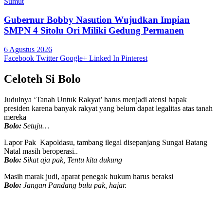
Sumut
Gubernur Bobby Nasution Wujudkan Impian
SMPN 4 Sitolu Ori Miliki Gedung Permanen
6 Agustus 2026
Facebook
Twitter
Google+
Linked In
Pinterest
Celoteh Si Bolo
Judulnya ‘Tanah Untuk Rakyat’ harus menjadi atensi bapak
presiden karena banyak rakyat yang belum dapat legalitas atas tanah
mereka
Bolo:
Setuju…
Lapor Pak Kapoldasu, tambang ilegal disepanjang Sungai Batang
Natal masih beroperasi..
Bolo:
Sikat aja pak, Tentu kita dukung
Masih marak judi, aparat penegak hukum harus beraksi
Bolo:
Jangan Pandang bulu pak, hajar.