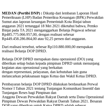
MEDAN (Portibi DNP) :
Dikutip dari lembaran Laporan Hasil
Pemeriksaan (LHP) Badan Pemeriksa Keuangan (BPK) Perwakilan
Sumut atas laporan keuangan Pemerintah Kota Binjai tahun
anggaran 2021 tertanggal 18 Mei 2021 diketahui bahwa, Pemko
Binjai pada TA 2021 menganggarkan Belanja Pegawai sebesar
Rp485.775.066.957,00, dengan realisasi sebesar
Rp449.458.286.864,00 atau 92,25 persen dari anggaran.
Dari realisasi tersebut, sebesar Rp110.880.000,00 merupakan
realisasi Belanja DOP DPRD.
Belanja DOP DPRD merupakan dana operasionıl (DO) yang
diberikan setiap bulan kepada pimpinan DPRD untuk menunjang
kegiatan atau operasional yang berkaitan
dengan representasi, pelayanan, dan kebutuhan lain guna
melancarkan pelaksanaan tugas Ketua dan Wakil Ketua DPRD.
Pembayaran belanja DOP DPRD dilakukan berdasarkan Perwal
Nomor I Tahun 2021 tentang Tunjangan Komunikasi Insentif dan
Tunjangan Reses bagi Pimpinan dan
Anggota Dewan Perwakilan Rakyat Daerah serta Dana Operasional
Pimpinan Dewan Perwakilan Rakyat Daerah Tahun 2021. Besaran
DOP yang diberikan untuk Ketua DPRD adalah sebesar