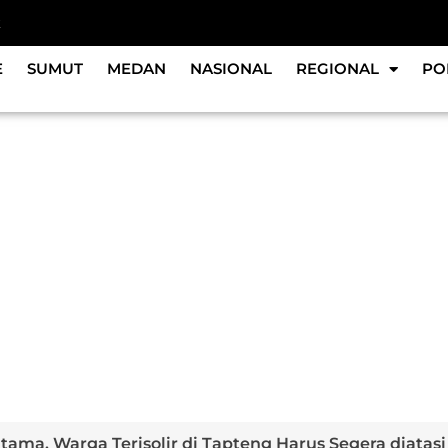
k
E
SUMUT
MEDAN
NASIONAL
REGIONAL
PO
tama, Warga Terisolir di Tapteng Harus Segera diatasi