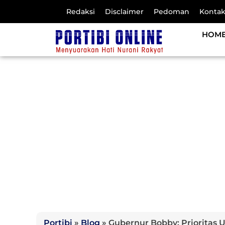
Redaksi
Disclaimer
Pedoman
Konta
HOM
Portibi
»
Blog
»
Gubernur Bobby: Prioritas U