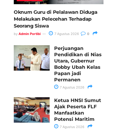
Oknum Guru di Pelalawan Diduga
Melakukan Pelecehan Terhadap
Seorang Siswa
by
Admin Portibi
7 Agustus 2026
0
Perjuangan
Pendidikan di Nias
Utara, Gubernur
Bobby Ubah Kelas
Papan jadi
Permanen
7 Agustus 2026
Ketua HNSI Sumut
Ajak Peserta FLF
Manfaatkan
Potensi Maritim
7 Agustus 2026