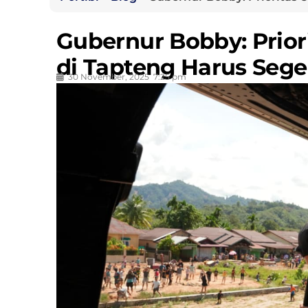
Gubernur Bobby: Priori
di Tapteng Harus Seger
30 November, 2025
7:25 pm