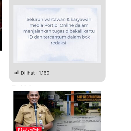
Dilihat :
1,160
Terkini
PELALAWAN