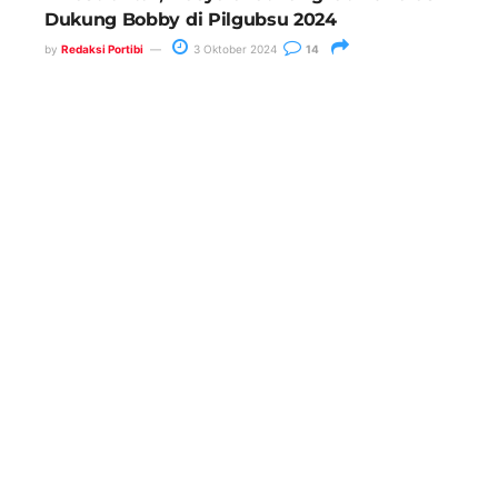
Dukung Bobby di Pilgubsu 2024
by
Redaksi Portibi
3 Oktober 2024
14
Anggota DPRD Medan, Saipul
Bahri Minta Wali Kota Tindak
Kepling 27 Belawan II
26 Mei 2025
Operasi Toba Hari Kedua, Polres
Belawan Lakukan Penindakan
Stasioner dan Mobile
17 Juli 2024
Harkitnas ke- 117, Rico Waas
Ajak Jajaran Pemko Medan dan
Masyarakat Bangkit Bersama
Untuk Kemajuan Kota
20 Mei 2025
Ketua Komisi I DPRD Medan :
Perlu Digali Penyebab