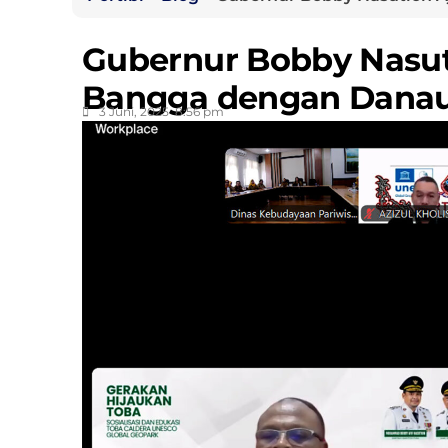
Gubernur Bobby Nasut
Bangga dengan Danau
3 Juni, 2025
8:56 pm