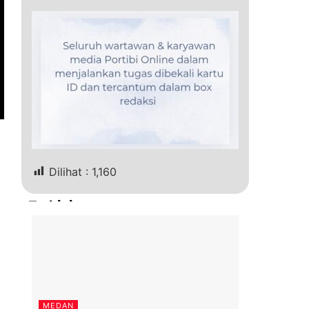
Dilihat :
1,160
Terkini
MEDAN