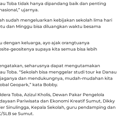
Danau Toba tidak hanya dipandang baik dan penting
asional,” ujarnya.
ntah sudah mengeluarkan kebijakan sekolah lima hari
abtu dan Minggu bisa diluangkan waktu besama
u dengan keluarga, ayo ajak orangtuanya
te-geositenya supaya kita semua bisa lebih
 mengatakan, seharusnya dapat mengutamakan
u Toba. “Sekolah bisa menggelar studi tour ke Danau
enjaganya dan mendukungnya, mudah-mudahan kita
bal Geopark,” kata Bobby.
ldera Toba, Azizul Kholis, Dewan Pakar Pengelola
udayaan Pariwisata dan Ekonomi Kreatif Sumut, Dikky
er Sinulingga, Kepala Sekolah, guru pendamping dan
MK/SLB se Sumut.