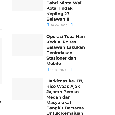
Bahri Minta Wali
Kota Tindak
Kepling 27
Belawan II
26 Mei 2025
Operasi Toba Hari
Kedua, Polres
Belawan Lakukan
Penindakan
Stasioner dan
Mobile
17 Juli 2024
Harkitnas ke- 117,
Rico Waas Ajak
n
Jajaran Pemko
Medan dan
r
Masyarakat
Bangkit Bersama
Untuk Kemajuan