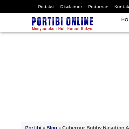
Redaksi
Disclaimer
Pedoman
Konta
HO
Portibi
»
Blog
»
Gubernur Bobby Nasution 