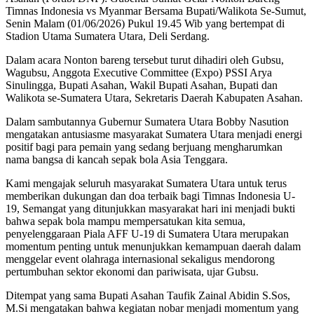
Timnas Indonesia vs Myanmar Bersama Bupati/Walikota Se-Sumut,
Senin Malam (01/06/2026) Pukul 19.45 Wib yang bertempat di
Stadion Utama Sumatera Utara, Deli Serdang.
Dalam acara Nonton bareng tersebut turut dihadiri oleh Gubsu,
Wagubsu, Anggota Executive Committee (Expo) PSSI Arya
Sinulingga, Bupati Asahan, Wakil Bupati Asahan, Bupati dan
Walikota se-Sumatera Utara, Sekretaris Daerah Kabupaten Asahan.
Dalam sambutannya Gubernur Sumatera Utara Bobby Nasution
mengatakan antusiasme masyarakat Sumatera Utara menjadi energi
positif bagi para pemain yang sedang berjuang mengharumkan
nama bangsa di kancah sepak bola Asia Tenggara.
Kami mengajak seluruh masyarakat Sumatera Utara untuk terus
memberikan dukungan dan doa terbaik bagi Timnas Indonesia U-
19, Semangat yang ditunjukkan masyarakat hari ini menjadi bukti
bahwa sepak bola mampu mempersatukan kita semua,
penyelenggaraan Piala AFF U-19 di Sumatera Utara merupakan
momentum penting untuk menunjukkan kemampuan daerah dalam
menggelar event olahraga internasional sekaligus mendorong
pertumbuhan sektor ekonomi dan pariwisata, ujar Gubsu.
Ditempat yang sama Bupati Asahan Taufik Zainal Abidin S.Sos,
M.Si mengatakan bahwa kegiatan nobar menjadi momentum yang