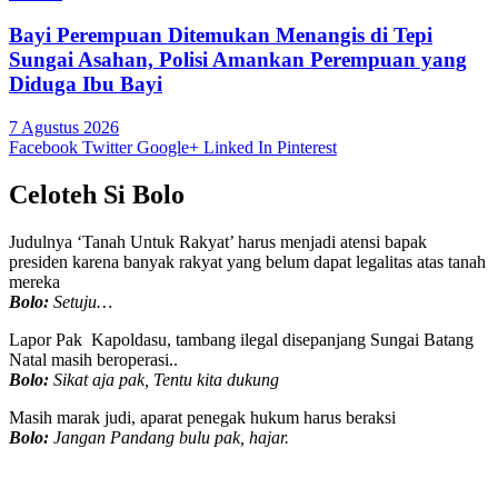
Bayi Perempuan Ditemukan Menangis di Tepi
Sungai Asahan, Polisi Amankan Perempuan yang
Diduga Ibu Bayi
7 Agustus 2026
Facebook
Twitter
Google+
Linked In
Pinterest
Celoteh Si Bolo
Judulnya ‘Tanah Untuk Rakyat’ harus menjadi atensi bapak
presiden karena banyak rakyat yang belum dapat legalitas atas tanah
mereka
Bolo:
Setuju…
Lapor Pak Kapoldasu, tambang ilegal disepanjang Sungai Batang
Natal masih beroperasi..
Bolo:
Sikat aja pak, Tentu kita dukung
Masih marak judi, aparat penegak hukum harus beraksi
Bolo:
Jangan Pandang bulu pak, hajar.