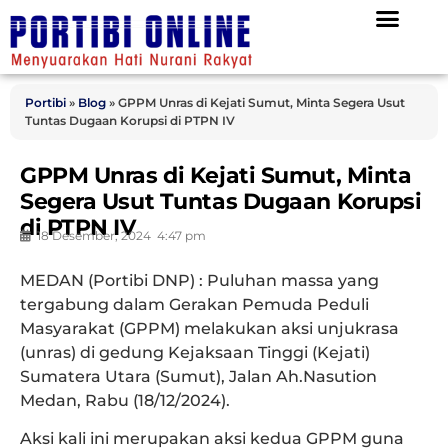
Portibi
»
Blog
»
GPPM Unras di Kejati Sumut, Minta Segera Usut
Tuntas Dugaan Korupsi di PTPN IV
GPPM Unras di Kejati Sumut, Minta
Segera Usut Tuntas Dugaan Korupsi
di PTPN IV
18 Desember, 2024
4:47 pm
MEDAN (Portibi DNP) : Puluhan massa yang
tergabung dalam Gerakan Pemuda Peduli
Masyarakat (GPPM) melakukan aksi unjukrasa
(unras) di gedung Kejaksaan Tinggi (Kejati)
Sumatera Utara (Sumut), Jalan Ah.Nasution
Medan, Rabu (18/12/2024).
Aksi kali ini merupakan aksi kedua GPPM guna