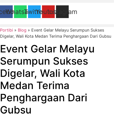
Lewati
ke
cebook
Whatsapp
Twitter
Youtube
Instagram
konten
Portibi
»
Blog
»
Event Gelar Melayu Serumpun Sukses
Digelar, Wali Kota Medan Terima Penghargaan Dari Gubsu
Event Gelar Melayu
Serumpun Sukses
Digelar, Wali Kota
Medan Terima
Penghargaan Dari
Gubsu