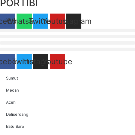
PORTIBI
cebook
Whatsapp
Twitter
Youtube
Instagram
cebook
Twitter
Instagram
Youtube
Sumut
Medan
Aceh
Deliserdang
Batu Bara