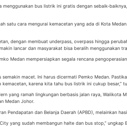
sa menggunakan bus listrik ini gratis dengan sebaik-baikny
salah satu cara mengurai kemacetan yang ada di Kota Medan
an, dengan membuat underpass, overpass hingga perubaha
n semakin lancar dan masyarakat bisa beralih menggunakan t
mko Medan mempersiapkan segala rencana pengoperasian bus
ntas semakin macet. Ini harus dicermati Pemko Medan. Pasti
kemacetan, karena kita tahu bus listrik ini cukup besar,” t
dern yang ramah lingkungan berbasis jalan raya, Walikot
tan Medan Johor.
garan Pendapatan dan Belanja Daerah (APBD), melainkan has
a J-City yang sudah membangun halte dan bus stop,” ungk