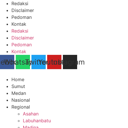
Lewati
Redaksi
ke
Disclaimer
konten
Pedoman
Kontak
Redaksi
Disclaimer
Pedoman
Kontak
cebook
Whatsapp
Twitter
Youtube
Instagram
Home
Sumut
Medan
Nasional
Regional
Asahan
Labuhanbatu
Madina