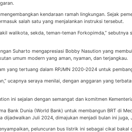
ggaran.
mengembangkan kendaraan ramah lingkungan. Sejak pemer
masuk salah satu yang menjalankan instruksi tersebut.
 wakil walikota, sekda, teman-teman Forkopimda,” sebutny
ungan Suharto mengapresiasi Bobby Nasution yang membuk
gkutan umum modern yang aman, nyaman, dan terjangkau.
ram yang tertuang dalam RPJMN 2020-2024 untuk pembangu
edan,” ucapnya seraya menilai, dengan anggaran yang terb
ion ini sejalan dengan semangat dan komitmen Kementeri
sama Bank Dunia (World Bank) untuk membangun BRT di Me
dijadwalkan Juli 2024, dimajukan menjadi bulan ini juga, 
ampaikan, peluncuran bus listrik ini sebagai cikal bakal 