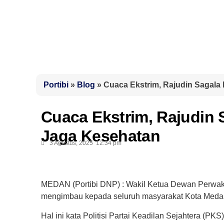
Portibi
»
Blog
»
Cuaca Ekstrim, Rajudin Sagal
Cuaca Ekstrim, Rajudin
Jaga Kesehatan
3 Agustus, 2025
12:34 pm
MEDAN (Portibi DNP) : Wakil Ketua Dewan Perwa
mengimbau kepada seluruh masyarakat Kota Medan
Hal ini kata Politisi Partai Keadilan Sejahtera (PK