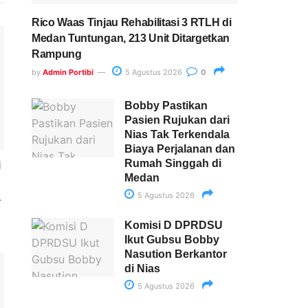
Rico Waas Tinjau Rehabilitasi 3 RTLH di
Medan Tuntungan, 213 Unit Ditargetkan
Rampung
by
Admin Portibi
5 Agustus 2026
0
Bobby Pastikan
Pasien Rujukan dari
Nias Tak Terkendala
Biaya Perjalanan dan
Rumah Singgah di
i
Medan
5 Agustus 2026
a
Komisi D DPRDSU
Ikut Gubsu Bobby
Nasution Berkantor
di Nias
5 Agustus 2026