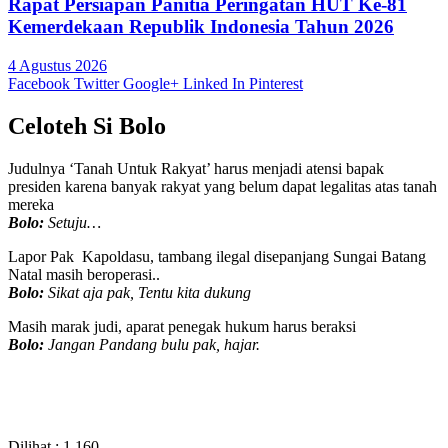
Rapat Persiapan Panitia Peringatan HUT Ke-81
Kemerdekaan Republik Indonesia Tahun 2026
4 Agustus 2026
Facebook
Twitter
Google+
Linked In
Pinterest
Celoteh Si Bolo
Judulnya ‘Tanah Untuk Rakyat’ harus menjadi atensi bapak
presiden karena banyak rakyat yang belum dapat legalitas atas tanah
mereka
Bolo:
Setuju…
Lapor Pak Kapoldasu, tambang ilegal disepanjang Sungai Batang
Natal masih beroperasi..
Bolo:
Sikat aja pak, Tentu kita dukung
Masih marak judi, aparat penegak hukum harus beraksi
Bolo:
Jangan Pandang bulu pak, hajar.
Dilihat :
1,160