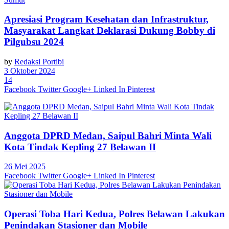
Apresiasi Program Kesehatan dan Infrastruktur,
Masyarakat Langkat Deklarasi Dukung Bobby di
Pilgubsu 2024
by
Redaksi Portibi
3 Oktober 2024
14
Facebook
Twitter
Google+
Linked In
Pinterest
Anggota DPRD Medan, Saipul Bahri Minta Wali
Kota Tindak Kepling 27 Belawan II
26 Mei 2025
Facebook
Twitter
Google+
Linked In
Pinterest
Operasi Toba Hari Kedua, Polres Belawan Lakukan
Penindakan Stasioner dan Mobile