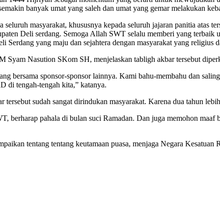
emakin banyak umat yang saleh dan umat yang gemar melakukan keba
seluruh masyarakat, khususnya kepada seluruh jajaran panitia atas t
en Deli serdang. Semoga Allah SWT selalu memberi yang terbaik untu
i Serdang yang maju dan sejahtera dengan masyarakat yang religius d
Syam Nasution SKom SH, menjelaskan tabligh akbar tersebut diperkirak
g bersama sponsor-sponsor lainnya. Kami bahu-membahu dan saling su
 di tengah-tengah kita,” katanya.
 tersebut sudah sangat dirindukan masyarakat. Karena dua tahun leb
WT, berharap pahala di bulan suci Ramadan. Dan juga memohon maaf b
paikan tentang tentang keutamaan puasa, menjaga Negara Kesatuan 