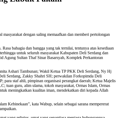
al masyarakat dengan saling memaafkan dan memberi pertolongan
sa bahagia dan bangga yang tak ternilai, tentunya atas kesediaan
terhingga untuk seluruh masyarakat Kabupaten Deli Serdang dan
sjid Agung Sultan Thaf Sinar Basarsyah, Komplek Perkantoran
unita Ashari Tambunan; Wakil Ketua TP PKK Deli Serdang, Ny Hj
Deli Serdang, Zakky Shahri SH; perwakilan Forkopimda Deli
ra staf ahli, pimpinan organisasi perangkat daerah; Ketua Majelis
 tuan guru, alim ulama, tokoh masyarakat, Ormas Islam, Ormas
k meningkatkan kualitas iman, mendekatkan diri kepada Allah
m Kebinekaan”, kata Wabup, selain sebagai sarana mempererat
sampaikan.
at yang religius, umat yang senantiasa menjaga hubungannya