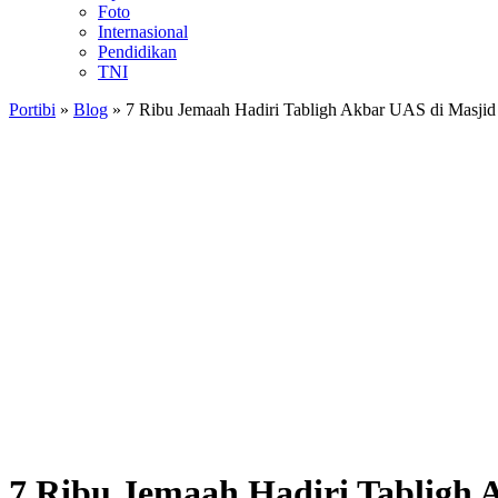
Foto
Internasional
Pendidikan
TNI
Portibi
»
Blog
»
7 Ribu Jemaah Hadiri Tabligh Akbar UAS di Masji
7 Ribu Jemaah Hadiri Tabligh