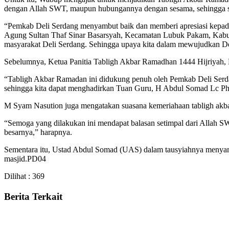
dengan Allah SWT, maupun hubungannya dengan sesama, sehingga s
“Pemkab Deli Serdang menyambut baik dan memberi apresiasi kepada 
Agung Sultan Thaf Sinar Basarsyah, Kecamatan Lubuk Pakam, Kabupat
masyarakat Deli Serdang. Sehingga upaya kita dalam mewujudkan Del
Sebelumnya, Ketua Panitia Tabligh Akbar Ramadhan 1444 Hijriyah, M 
“Tabligh Akbar Ramadan ini didukung penuh oleh Pemkab Deli Serdan
sehingga kita dapat menghadirkan Tuan Guru, H Abdul Somad Lc PhD
M Syam Nasution juga mengatakan suasana kemeriahaan tabligh akbar
“Semoga yang dilakukan ini mendapat balasan setimpal dari Allah S
besarnya,” harapnya.
Sementara itu, Ustad Abdul Somad (UAS) dalam tausyiahnya menyam
masjid.PD04
Dilihat :
369
Berita Terkait