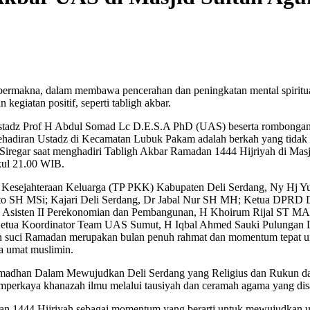
bermakna, dalam membawa pencerahan dan peningkatan mental spiritu
giatan positif, seperti tabligh akbar.
tadz Prof H Abdul Somad Lc D.E.S.A PhD (UAS) beserta rombongan. Ra
ehadiran Ustadz di Kecamatan Lubuk Pakam adalah berkah yang tidak 
 Siregar saat menghadiri Tabligh Akbar Ramadan 1444 Hijriyah di Ma
kul 21.00 WIB.
Kesejahteraan Keluarga (TP PKK) Kabupaten Deli Serdang, Ny Hj Y
anto SH MSi; Kajari Deli Serdang, Dr Jabal Nur SH MH; Ketua DPRD 
Asisten II Perekonomian dan Pembangunan, H Khoirum Rijal ST MAP; pa
tua Koordinator Team UAS Sumut, H Iqbal Ahmed Sauki Pulungan LC;
uci Ramadan merupakan bulan penuh rahmat dan momentum tepat untu
 umat muslimin.
dhan Dalam Mewujudkan Deli Serdang yang Religius dan Rukun dala
emperkaya khanazah ilmu melalui tausiyah dan ceramah agama yang di
n 1444 Hijriyah sebagai momentum yang berarti untuk mewujudkan um