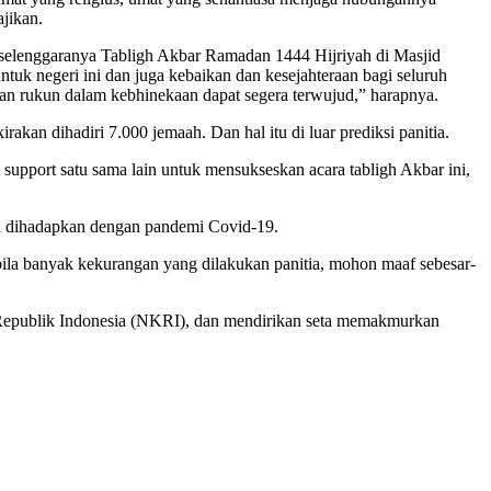
jikan.
erselenggaranya Tabligh Akbar Ramadan 1444 Hijriyah di Masjid
k negeri ini dan juga kebaikan dan kesejahteraan bagi seluruh
an rukun dalam kebhinekaan dapat segera terwujud,” harapnya.
an dihadiri 7.000 jemaah. Dan hal itu di luar prediksi panitia.
pport satu sama lain untuk mensukseskan acara tabligh Akbar ini,
ih dihadapkan dengan pandemi Covid-19.
ila banyak kekurangan yang dilakukan panitia, mohon maaf sebesar-
Republik Indonesia (NKRI), dan mendirikan seta memakmurkan