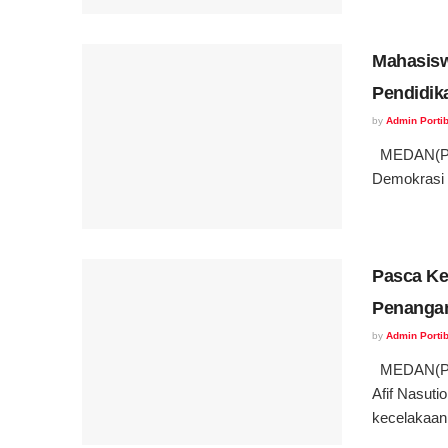
Mahasisw
Pendidik
by
Admin Portib
MEDAN(Port
Demokrasi E
Pasca Ke
Penanga
by
Admin Portib
MEDAN(Por
Afif Nasuti
kecelakaan.