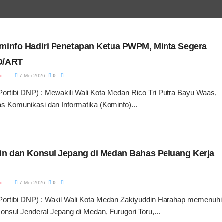
minfo Hadiri Penetapan Ketua PWPM, Minta Segera
D/ART
i
7 Mei 2026
0
tibi DNP) : Mewakili Wali Kota Medan Rico Tri Putra Bayu Waas,
s Komunikasi dan Informatika (Kominfo)...
in dan Konsul Jepang di Medan Bahas Peluang Kerja
i
7 Mei 2026
0
tibi DNP) : Wakil Wali Kota Medan Zakiyuddin Harahap memenuhi
nsul Jenderal Jepang di Medan, Furugori Toru,...