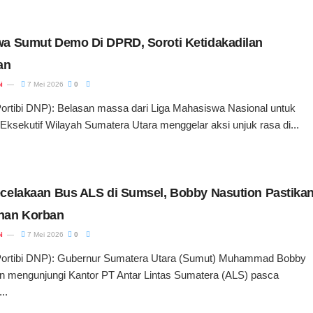
a Sumut Demo Di DPRD, Soroti Ketidakadilan
an
i
7 Mei 2026
0
ibi DNP): Belasan massa dari Liga Mahasiswa Nasional untuk
ksekutif Wilayah Sumatera Utara menggelar aksi unjuk rasa di...
celakaan Bus ALS di Sumsel, Bobby Nasution Pastika
nan Korban
i
7 Mei 2026
0
tibi DNP): Gubernur Sumatera Utara (Sumut) Muhammad Bobby
on mengunjungi Kantor PT Antar Lintas Sumatera (ALS) pasca
..