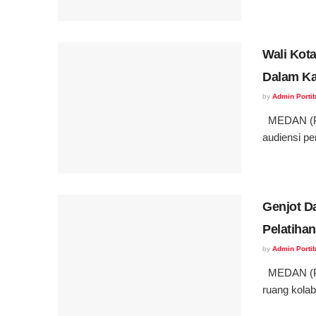
Wali Kota
Dalam Ka
by
Admin Portib
MEDAN (Por
audiensi pe
Genjot D
Pelatiha
by
Admin Portib
MEDAN (Por
ruang kola