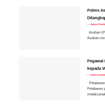
Polres A
Ditangka
by
Admin Portib
Asahan (Po
Asahan mela
Pegawai 
kepada 
by
Admin Portib
Pelalawan(
Pelalawan 
melaksanak