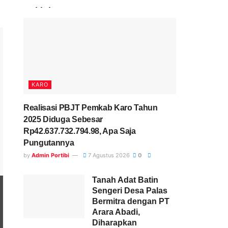
Terkini
KARO
Realisasi PBJT Pemkab Karo Tahun
2025 Diduga Sebesar
Rp42.637.732.794.98, Apa Saja
Pungutannya
by
Admin Portibi
7 Agustus 2026
0
Tanah Adat Batin
Sengeri Desa Palas
Bermitra dengan PT
Arara Abadi,
Diharapkan