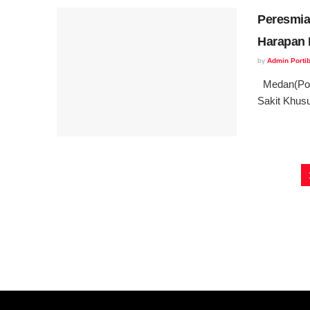
Peresmian
Harapan 
by
Admin Portib
Medan(Port
Sakit Khusu