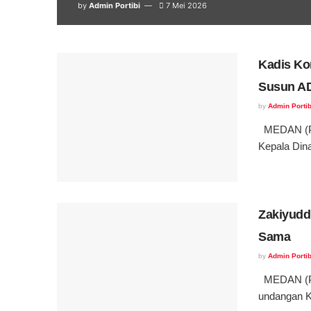
by
Admin Portibi
7 Mei 2026
Kadis Ko
Susun A
by
Admin Portib
MEDAN (Por
Kepala Dina
Zakiyudd
Sama
by
Admin Portib
MEDAN (Por
undangan Ko