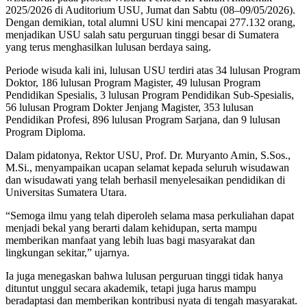
2025/2026 di Auditorium USU, Jumat dan Sabtu (08–09/05/2026).
Dengan demikian, total alumni USU kini mencapai 277.132 orang,
menjadikan USU salah satu perguruan tinggi besar di Sumatera
yang terus menghasilkan lulusan berdaya saing.
Periode wisuda kali ini, lulusan USU terdiri atas 34 lulusan Program
Doktor, 186 lulusan Program Magister, 49 lulusan Program
Pendidikan Spesialis, 3 lulusan Program Pendidikan Sub-Spesialis,
56 lulusan Program Dokter Jenjang Magister, 353 lulusan
Pendidikan Profesi, 896 lulusan Program Sarjana, dan 9 lulusan
Program Diploma.
Dalam pidatonya, Rektor USU, Prof. Dr. Muryanto Amin, S.Sos.,
M.Si., menyampaikan ucapan selamat kepada seluruh wisudawan
dan wisudawati yang telah berhasil menyelesaikan pendidikan di
Universitas Sumatera Utara.
“Semoga ilmu yang telah diperoleh selama masa perkuliahan dapat
menjadi bekal yang berarti dalam kehidupan, serta mampu
memberikan manfaat yang lebih luas bagi masyarakat dan
lingkungan sekitar,” ujarnya.
Ia juga menegaskan bahwa lulusan perguruan tinggi tidak hanya
dituntut unggul secara akademik, tetapi juga harus mampu
beradaptasi dan memberikan kontribusi nyata di tengah masyarakat.