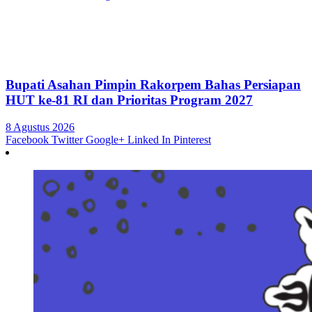
Bupati Asahan Pimpin Rakorpem Bahas Persiapan
HUT ke-81 RI dan Prioritas Program 2027
8 Agustus 2026
Facebook
Twitter
Google+
Linked In
Pinterest