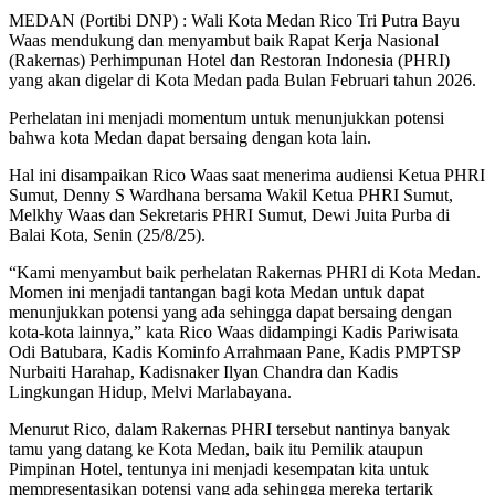
MEDAN (Portibi DNP) : Wali Kota Medan Rico Tri Putra Bayu
Waas mendukung dan menyambut baik Rapat Kerja Nasional
(Rakernas) Perhimpunan Hotel dan Restoran Indonesia (PHRI)
yang akan digelar di Kota Medan pada Bulan Februari tahun 2026.
Perhelatan ini menjadi momentum untuk menunjukkan potensi
bahwa kota Medan dapat bersaing dengan kota lain.
Hal ini disampaikan Rico Waas saat menerima audiensi Ketua PHRI
Sumut, Denny S Wardhana bersama Wakil Ketua PHRI Sumut,
Melkhy Waas dan Sekretaris PHRI Sumut, Dewi Juita Purba di
Balai Kota, Senin (25/8/25).
“Kami menyambut baik perhelatan Rakernas PHRI di Kota Medan.
Momen ini menjadi tantangan bagi kota Medan untuk dapat
menunjukkan potensi yang ada sehingga dapat bersaing dengan
kota-kota lainnya,” kata Rico Waas didampingi Kadis Pariwisata
Odi Batubara, Kadis Kominfo Arrahmaan Pane, Kadis PMPTSP
Nurbaiti Harahap, Kadisnaker Ilyan Chandra dan Kadis
Lingkungan Hidup, Melvi Marlabayana.
Menurut Rico, dalam Rakernas PHRI tersebut nantinya banyak
tamu yang datang ke Kota Medan, baik itu Pemilik ataupun
Pimpinan Hotel, tentunya ini menjadi kesempatan kita untuk
mempresentasikan potensi yang ada sehingga mereka tertarik